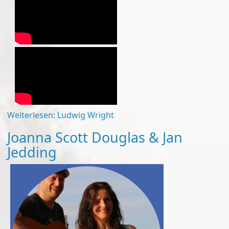
Weiterlesen: Ludwig Wright
Joanna Scott Douglas & Jan
Jedding