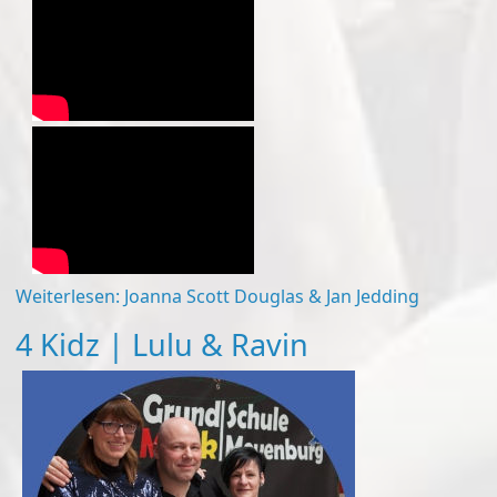
Weiterlesen: Joanna Scott Douglas & Jan Jedding
4 Kidz | Lulu & Ravin