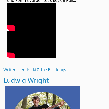
und kommt vorbei! Let's Rock'n Roll...
Weiterlesen: Kikki & the Beatkings
Ludwig Wright