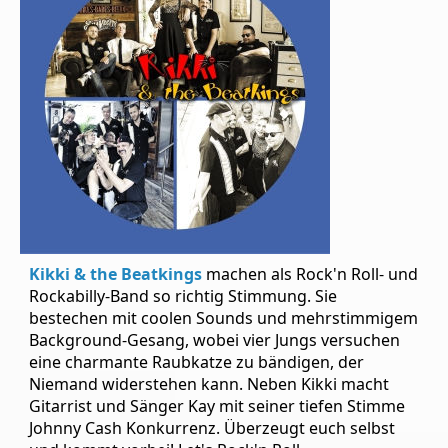
uns
an!
On
Tour
Partner
Warenkorb
RoofTop
Venues/Termine
Kikki & the Beatkings
machen als Rock'n Roll- und
Rockabilly-Band so richtig Stimmung. Sie
bestechen mit coolen Sounds und mehrstimmigem
Background-Gesang, wobei vier Jungs versuchen
eine charmante Raubkatze zu bändigen, der
Niemand widerstehen kann. Neben Kikki macht
Gitarrist und Sänger Kay mit seiner tiefen Stimme
Johnny Cash Konkurrenz. Überzeugt euch selbst