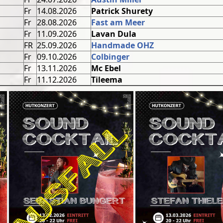
Fr
14.08.2026
Patrick Shurety
Fr
28.08.2026
Fast am Meer
Fr
11.09.2026
Lavan Dula
FR
25.09.2026
Handmade OHZ
Fr
09.10.2026
Colbinger
Fr
13.11.2026
Mc Ebel
Fr
11.12.2026
Tileema