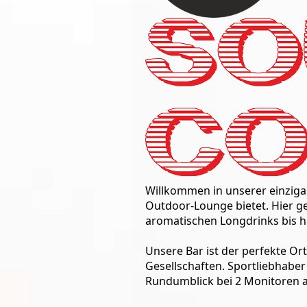
Sprich
uns
an!
On
Tour
Partner
Warenkorb
RoofTop
Willkommen in unserer einzigar
Outdoor-Lounge bietet. Hier ge
Venues/Termine
aromatischen Longdrinks bis hi
Unsere Bar ist der perfekte Or
Gesellschaften. Sportliebhabe
Rundumblick bei 2 Monitoren 