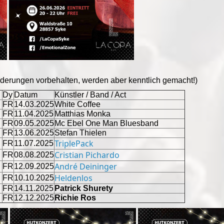
derungen vorbehalten, werden aber kenntlich gemacht!)
Dy
Datum
Künstler / Band / Act
FR
14.03.2025
White Coffee
FR
11.04.2025
Matthias Monka
FR
09.05.2025
Mc Ebel One Man Bluesband
FR
13.06.2025
Stefan Thielen
TriplePack
FR
11.07.2025
Cristian Pichardo
FR
08.08.2025
André Deininger
FR
12.09.2025
Heldenlos
FR
10.10.2025
FR
14.11.2025
Patrick Shurety
FR
12.12.2025
Richie Ros