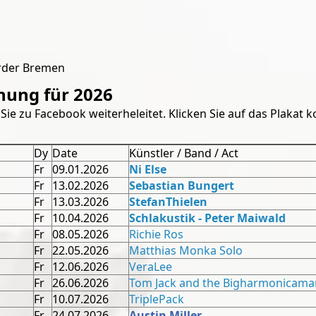
rder Bremen
nung für 2026
 Sie zu Facebook weiterheleitet. Klicken Sie auf das Plakat
Dy
Date
Künstler / Band / Act
Fr
09.01.2026
Ni Else
Fr
13.02.2026
Sebastian Bungert
Fr
13.03.2026
StefanThielen
Fr
10.04.2026
Schlakustik - Peter Maiwald
Fr
08.05.2026
Richie Ros
Fr
22.05.2026
Matthias Monka Solo
Fr
12.06.2026
VeraLee
Fr
26.06.2026
Tom Jack and the Bigharmonicama
Fr
10.07.2026
TriplePack
Fr
24.07.2026
Austin Miller