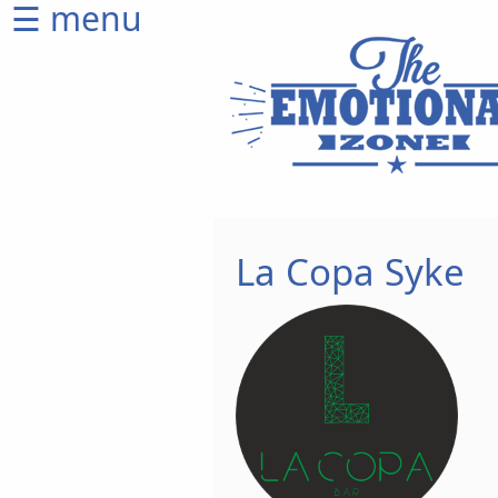
☰ menu
Home
CD
Shop
Ticketshop
Venues
La Copa Syke
Artists
Equipment
Wer
wir
sind
Produktion