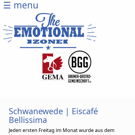
☰ menu
Home
CD
Shop
Ticketshop
Venues
Artists
Equipment
Wer
wir
sind
Schwanewede | Eiscafé
Bellissima
Produktion
Sprich
Jeden ersten Freitag im Monat wurde aus dem