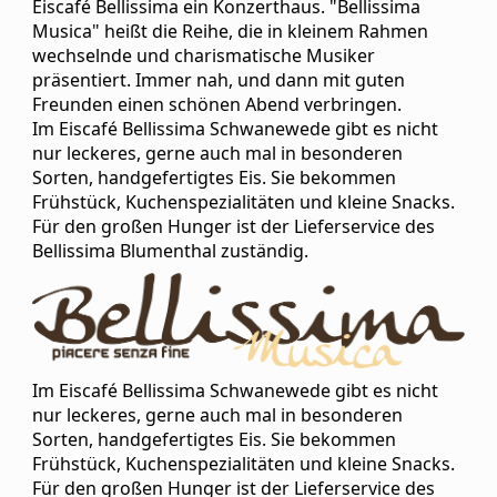
uns
Eiscafé Bellissima ein Konzerthaus. "Bellissima
an!
Musica" heißt die Reihe, die in kleinem Rahmen
wechselnde und charismatische Musiker
On
präsentiert. Immer nah, und dann mit guten
Tour
Freunden einen schönen Abend verbringen.
Partner
Im Eiscafé Bellissima Schwanewede gibt es nicht
nur leckeres, gerne auch mal in besonderen
Warenkorb
Sorten, handgefertigtes Eis. Sie bekommen
Frühstück, Kuchenspezialitäten und kleine Snacks.
RoofTop
Für den großen Hunger ist der Lieferservice des
Bellissima Blumenthal zuständig.
Venues/Termine
Im Eiscafé Bellissima Schwanewede gibt es nicht
nur leckeres, gerne auch mal in besonderen
Sorten, handgefertigtes Eis. Sie bekommen
Frühstück, Kuchenspezialitäten und kleine Snacks.
Für den großen Hunger ist der Lieferservice des