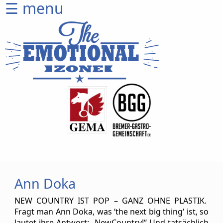
☰ menu
Home
CD
Shop
Ticketshop
Venues
Artists
Equipment
Wer
wir
sind
Ann Doka
Produktion
NEW COUNTRY IST POP – GANZ OHNE PLASTIK.
Fragt man Ann Doka, was ‘the next big thing‘ ist, so
Sprich
lautet ihre Antwort: „NewCountry!“ Und tatsächlich