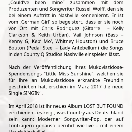
„Could’ve been mine“ zusammen mit dem
Produzenten und Songwriter Russell Wolff, den sie
bei einem Auftritt in Nashville kennenlernt. Er ist
vom ‚German Girl‘ so begeistert, dass er sie noch
vor Ort mit Chris Rodriguez (Gitarre – Kelly
Clarkson & Keith Urban), Vail Johnson (Bass –
Kenny G, Keb’ Mo’, Whitney Houston) und Bruce
Bouton (Pedal Steel – Lady Antebellum) die Songs
in den County Q Studios Nashville einspielen lässt.
Nach der Veröffentlichung ihres Mukoviszidose-
Spendensongs “Little Miss Sunshine”, welchen sie
für ihre an Mukoviszidose erkrankte Freundin
geschrieben hat, erschien im März 2017 die neue
Single SINGIN‘ .
Im April 2018 ist ihr neues Album LOST BUT FOUND
erschienen - es zeigt, was Country aus Deutschland
sein kann: Moderner Songwriter-Pop, der auf
Tonträgern genauso berührt wie live – mit einem