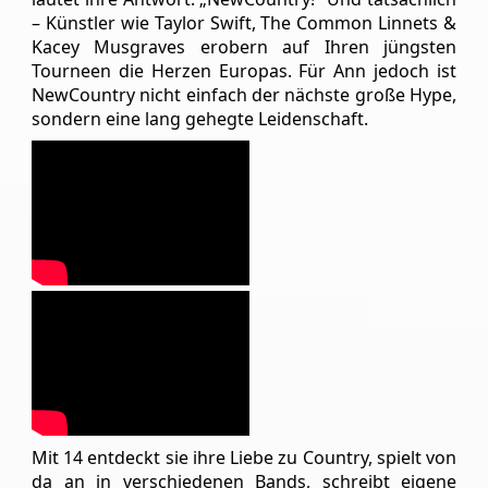
uns
an!
– Künstler wie Taylor Swift, The Common Linnets &
Kacey Musgraves erobern auf Ihren jüngsten
On
Tourneen die Herzen Europas. Für Ann jedoch ist
Tour
NewCountry nicht einfach der nächste große Hype,
sondern eine lang gehegte Leidenschaft.
Partner
Warenkorb
RoofTop
Venues/Termine
Mit 14 entdeckt sie ihre Liebe zu Country, spielt von
da an in verschiedenen Bands, schreibt eigene