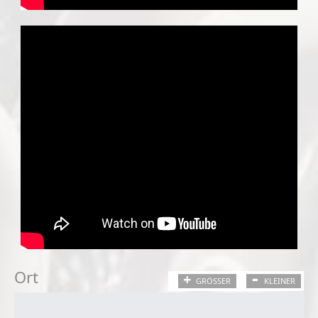
Ort
GRÖSSER
KLEINER