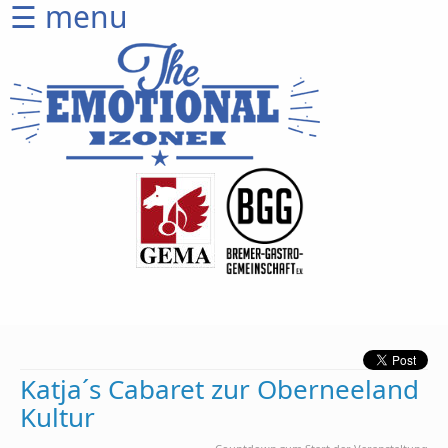
☰ menu
Home
CD
Shop
Ticketshop
Venues
Artists
Equipment
Wer
wir
sind
Katja´s Cabaret zur Oberneeland
Produktion
Kultur
Sprich