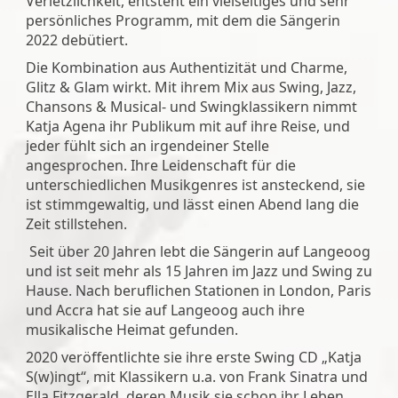
Verletzlichkeit, entsteht ein vielseitiges und sehr
persönliches Programm, mit dem die Sängerin
2022 debütiert.
Die Kombination aus Authentizität und Charme,
Glitz & Glam wirkt. Mit ihrem Mix aus Swing, Jazz,
Chansons & Musical- und Swingklassikern nimmt
Katja Agena ihr Publikum mit auf ihre Reise, und
jeder fühlt sich an irgendeiner Stelle
angesprochen. Ihre Leidenschaft für die
unterschiedlichen Musikgenres ist ansteckend, sie
ist stimmgewaltig, und lässt einen Abend lang die
Zeit stillstehen.
Seit über 20 Jahren lebt die Sängerin auf Langeoog
und ist seit mehr als 15 Jahren im Jazz und Swing zu
Hause. Nach beruflichen Stationen in London, Paris
und Accra hat sie auf Langeoog auch ihre
musikalische Heimat gefunden.
2020 veröffentlichte sie ihre erste Swing CD „Katja
S(w)ingt“, mit Klassikern u.a. von Frank Sinatra und
Ella Fitzgerald, deren Musik sie schon ihr Leben